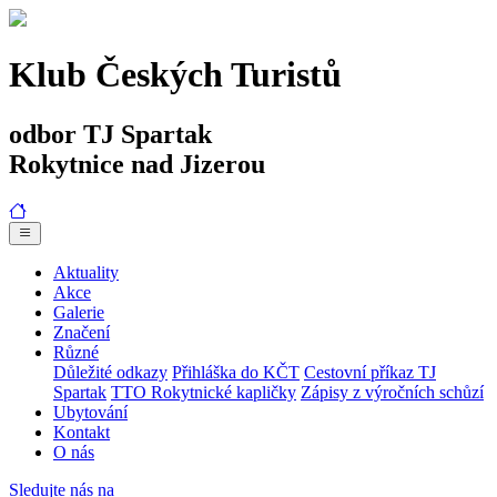
Klub Českých Turistů
odbor TJ Spartak
Rokytnice nad Jizerou
Aktuality
Akce
Galerie
Značení
Různé
Důležité odkazy
Přihláška do KČT
Cestovní příkaz TJ
Spartak
TTO Rokytnické kapličky
Zápisy z výročních schůzí
Ubytování
Kontakt
O nás
Sledujte nás na