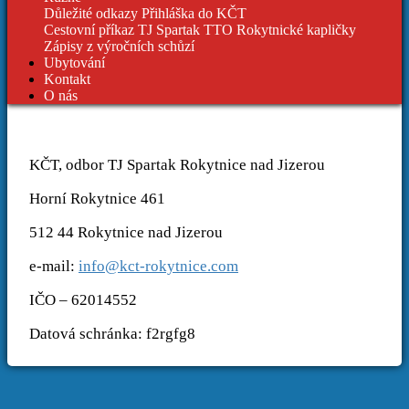
Důležité odkazy
Přihláška do KČT
Cestovní příkaz TJ Spartak
TTO Rokytnické kapličky
Zápisy z výročních schůzí
Ubytování
Kontakt
O nás
KČT, odbor TJ Spartak Rokytnice nad Jizerou
Horní Rokytnice 461
512 44 Rokytnice nad Jizerou
e-mail:
info@kct-rokytnice.com
IČO – 62014552
Datová schránka: f2rgfg8