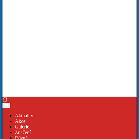
Aktuality
Akce
Galerie
Značení
Různé