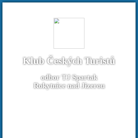
Klub Českých Turistů
odbor TJ Spartak
Rokytnice nad Jizerou