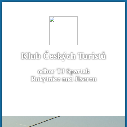
Klub Českých Turistů
odbor TJ Spartak
Rokytnice nad Jizerou