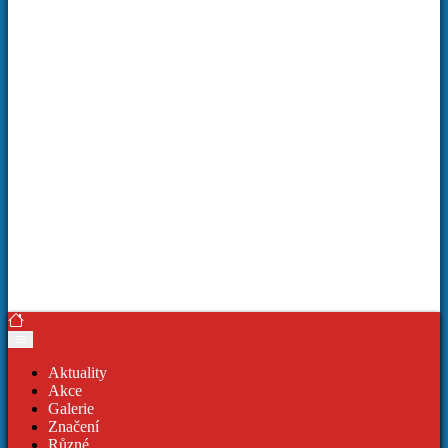
Aktuality
Akce
Galerie
Značení
Různé