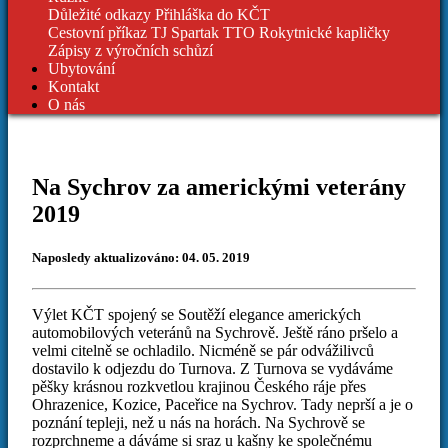
Důležité odkazy
Přihláška do KČT
Cestovní příkaz TJ Spartak
TTO Rokytnické kapličky
Zápisy z výročních schůzí
Ubytování
Kontakt
O nás
Na Sychrov za americkými veterány
2019
Naposledy aktualizováno: 04. 05. 2019
Výlet KČT spojený se Soutěží elegance amerických
automobilových veteránů na Sychrově. Ještě ráno pršelo a
velmi citelně se ochladilo. Nicméně se pár odvážilivců
dostavilo k odjezdu do Turnova. Z Turnova se vydáváme
pěšky krásnou rozkvetlou krajinou Českého ráje přes
Ohrazenice, Kozice, Paceřice na Sychrov. Tady neprší a je o
poznání tepleji, než u nás na horách. Na Sychrově se
rozprchneme a dáváme si sraz u kašny ke společnému