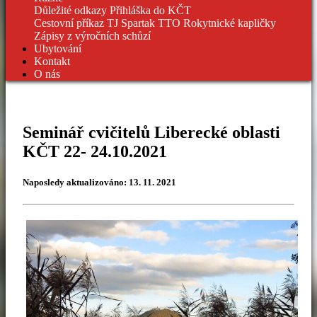
Důležité odkazy
Přihláška do KČT
Cestovní příkaz TJ Spartak
TTO Rokytnické kapličky
Zápisy z výročních schůzí
Ubytování
Kontakt
O nás
Seminář cvičitelů Liberecké oblasti
KČT 22- 24.10.2021
Naposledy aktualizováno: 13. 11. 2021