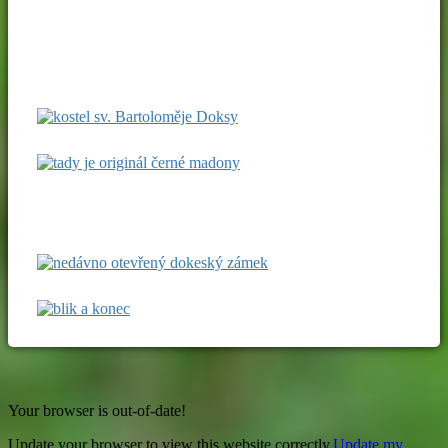
Your browser is out-of-date!
Update your browser to view this website correctly.
Update my