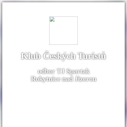
Klub Českých Turistů
odbor TJ Spartak
Rokytnice nad Jizerou