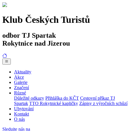
Klub Českých Turistů
odbor TJ Spartak
Rokytnice nad Jizerou
Aktuality
Akce
Galerie
Značení
Různé
Důležité odkazy
Přihláška do KČT
Cestovní příkaz TJ
Spartak
TTO Rokytnické kapličky
Zápisy z výročních schůzí
Ubytování
Kontakt
O nás
Sledujte nás na