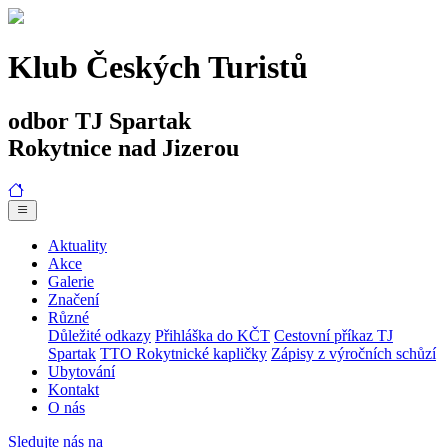
Klub Českých Turistů
odbor TJ Spartak
Rokytnice nad Jizerou
Aktuality
Akce
Galerie
Značení
Různé
Důležité odkazy
Přihláška do KČT
Cestovní příkaz TJ
Spartak
TTO Rokytnické kapličky
Zápisy z výročních schůzí
Ubytování
Kontakt
O nás
Sledujte nás na