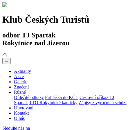
Klub Českých Turistů
odbor TJ Spartak
Rokytnice nad Jizerou
Aktuality
Akce
Galerie
Značení
Různé
Důležité odkazy
Přihláška do KČT
Cestovní příkaz TJ
Spartak
TTO Rokytnické kapličky
Zápisy z výročních schůzí
Ubytování
Kontakt
O nás
Sledujte nás na