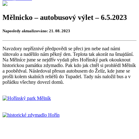
Mělnicko – autobusový výlet – 6.5.2023
Naposledy aktualizováno: 21. 08. 2023
Navzdory nepříznivé předpovědi se přeci jen nebe nad námi
slitovalo a nadělilo nám pěkný den. Teplota tak akorát na šmajdání.
Na Mělníce jsme se nejdřív vydali přes Hořínský park okouknout
historickou památku zdymadlo. Pak kdo jak chtěl si prohlédl Mělník
a poobědval. Následoval přesun autobusem do Želíz, kde jsme se
prošli kolem skalních reliéfů do Tupadel. Tady nás naložil bus a v
pořádku všechny dovezl domů.