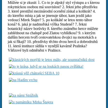
Můžete si je zkusit: 1. Co to je alpský styl výstupu a s kterou
rokytnickou osobou má souvislost? 2. řekni jeho přezdívku
3. které prestižní mezinárodní ocenění získal a kolikrát? 4.
do kterého místa a jak se jmenuje tábor, kam jezdil jako
vedoucí Mirek Štajer? 5. po kolikáté se letos tento tábor
koná? 6. jaká je nadmořská výška Studené? 7. řekni
botanický název borůvky 8. kterého známého herce můžete
zahlédnout na chalupě pod Zlatou vyhlídkou? 9. s kterým
dalším hercem tvoří cestovatelskou dvojici na motorkách a
jak si říkají? 10. přezdívky těchto dvou herců a dobrodruhů
11. která instituce sídlila v nynější kavárně Pralinka?
Vítězové byli odměněni v Pralince.