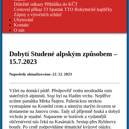
Důležité odkazy
Přihláška do KČT
Cestovní příkaz TJ Spartak
TTO Rokytnické kapličky
Zápisy z výročních schůzí
Ubytování
Kontakt
O nás
Dobytí Studené alpským způsobem –
15.7.2023
Naposledy aktualizováno: 22. 12. 2023
Výlet na domácí půdě. Předpověď vedra neodradila osm
statečných alpinistů. Sraz byl na Hadím vrchu. Nejdříve
uctíme památku Mirka Štajera. Pašeráckou stezkou
vystoupáme na Kostelní cestu a stinným starým úvozem se
dostaneme na Janovu cestu. Tady už příjemně fouká a dobytí
vrcholu je snadné. Napaseme se borůvek a vydatnější
občerstrvení nás čeká na Kasárnách. Sestup přes Rybínovy
boudy. Po cestě zodpovídáme tématické kvízové otázky.