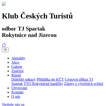
Klub Českých Turistů
odbor TJ Spartak
Rokytnice nad Jizerou
Aktuality
Akce
Galerie
Značení
Různé
Důležité odkazy
Přihláška do KČT
Cestovní příkaz TJ
Spartak
TTO Rokytnické kapličky
Zápisy z výročních schůzí
Ubytování
Kontakt
O nás
Sledujte nás na