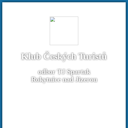
Klub Českých Turistů
odbor TJ Spartak
Rokytnice nad Jizerou