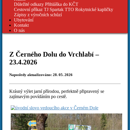
Důležité odkazy
Přihláška do KČT
Cestovní příkaz TJ Spartak
TTO Rokytnické kapličky
Zápisy z výročních schůzí
Ubytování
Kontakt
O nás
Z Černého Dolu do Vrchlabí –
23.4.2026
Naposledy aktualizováno: 28. 05. 2026
Krásný výlet jarní přírodou, perfektně připravený se
zajímavým povídáním po cestě.