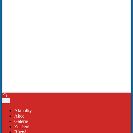
Aktuality
Akce
Galerie
Značení
Různé