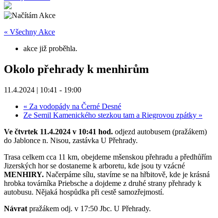
« Všechny Akce
akce již proběhla.
Okolo přehrady k menhirům
11.4.2024 | 10:41
-
19:00
«
Za vodopády na Černé Desné
Ze Semil Kamenického stezkou tam a Riegrovou zpátky
»
Ve čtvrtek 11.4.2024 v 10:41 hod.
odjezd autobusem (pražákem)
do Jablonce n. Nisou, zastávka U Přehrady.
Trasa celkem cca 11 km, obejdeme mšenskou přehradu a předhůřím
Jizerských hor se dostaneme k arboretu, kde jsou ty vzácné
MENHIRY.
Načerpáme
sílu, stavíme se na hřbitově, kde je krásná
hrobka továrníka Priebsche a dojdeme z druhé strany přehrady k
autobusu. Nějaká hospůdka při cestě samozřejmostí.
Návrat
pražákem odj. v 17:50 Jbc. U Přehrady.