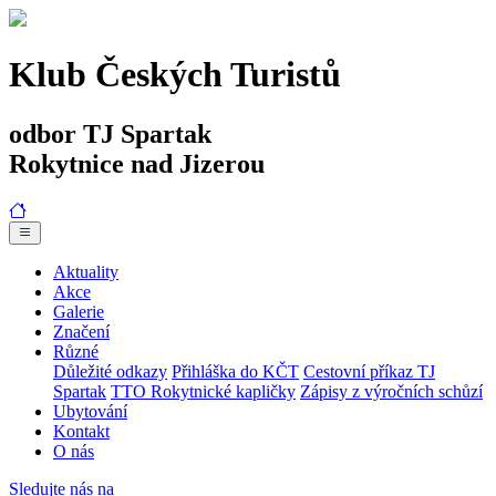
Klub Českých Turistů
odbor TJ Spartak
Rokytnice nad Jizerou
Aktuality
Akce
Galerie
Značení
Různé
Důležité odkazy
Přihláška do KČT
Cestovní příkaz TJ
Spartak
TTO Rokytnické kapličky
Zápisy z výročních schůzí
Ubytování
Kontakt
O nás
Sledujte nás na