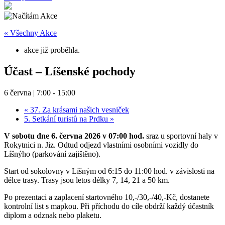
« Všechny Akce
akce již proběhla.
Účast – Líšenské pochody
6 června | 7:00
-
15:00
«
37. Za krásami našich vesniček
5. Setkání turistů na Prdku
»
V sobotu dne 6. června 2026 v 07:00 hod.
sraz u sportovní haly v
Rokytnici n. Jiz. Odtud odjezd vlastními osobními vozidly do
Líšnýho (parkování zajištěno).
Start od sokolovny v Líšným od 6:15 do 11:00 hod. v závislosti na
délce trasy. Trasy jsou letos délky 7, 14, 21 a 50 km.
Po prezentaci a zaplacení startovného 10,-/30,-/40,-Kč, dostanete
kontrolní list s mapkou. Při příchodu do cíle obdrží každý účastník
diplom a odznak nebo plaketu.