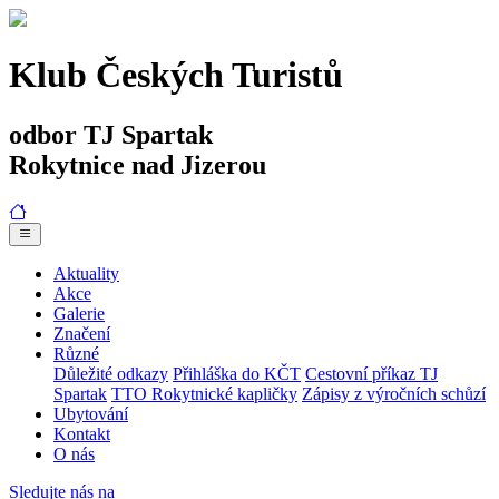
Klub Českých Turistů
odbor TJ Spartak
Rokytnice nad Jizerou
Aktuality
Akce
Galerie
Značení
Různé
Důležité odkazy
Přihláška do KČT
Cestovní příkaz TJ
Spartak
TTO Rokytnické kapličky
Zápisy z výročních schůzí
Ubytování
Kontakt
O nás
Sledujte nás na