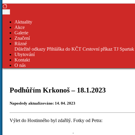
Aktuality
Akce
Galerie
Značení
Různé
Důležité odkazy
Přihláška do KČT
Cestovní příkaz TJ Spartak
Ubytování
Kontakt
O nás
Podhůřím Krkonoš – 18.1.2023
Naposledy aktualizováno: 14. 04. 2023
Výlet do Hostinného byl zdařilý. Fotky od Petra: