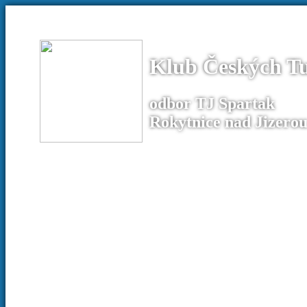
Klub Českých Tu
odbor TJ Spartak
Rokytnice nad Jizero