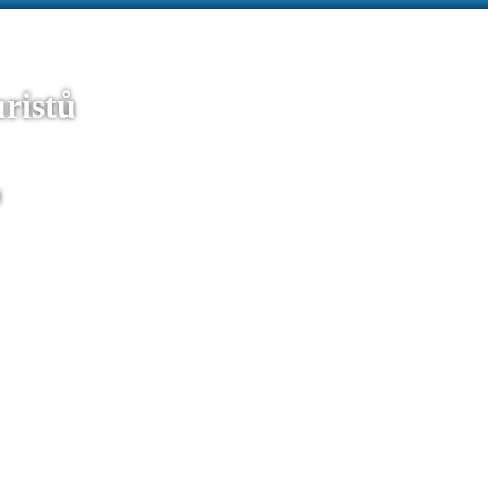
ristů
u